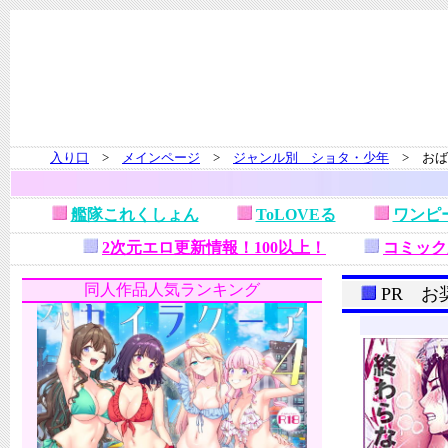
入り口
>
メインページ
>
ジャンル別 ショタ・少年
> おば
艦隊これくしょん
ToLOVEる
ワンピ
2次元エロ更新情報！100以上！
コミック