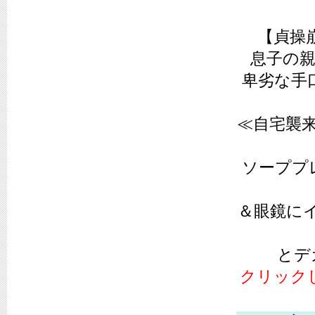
【貞操
息子の親
卑劣な手
≪自宅襲
ソーププ
＆眼鏡に
とデ
クリック