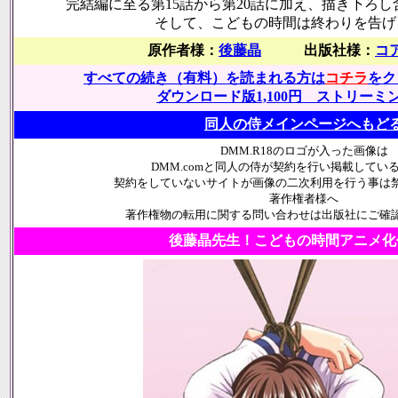
完結編に至る第15話から第20話に加え、描き下ろし
そして、こどもの時間は終わりを告げ
原作者様：
後藤晶
出版社様：
コ
すべての続き（有料）を読まれる方は
コチラ
をク
ダウンロード版1,100円 ストリーミン
同人の侍メインページへもど
DMM.R18のロゴが入った画像は
DMM.comと同人の侍が契約を行い掲載してい
契約をしていないサイトが画像の二次利用を行う事は
著作権者様へ
著作権物の転用に関する問い合わせは出版社にご確
後藤晶先生！こどもの時間アニメ化