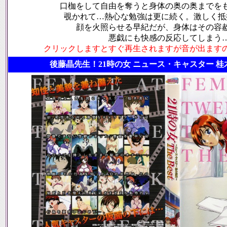
口枷をして自由を奪うと身体の奥の奥までを
覗かれて…熱心な勉強は更に続く。激しく抵
顔を火照らせる早紀だが、身体はその容
悪戯にも快感の反応してしまう
クリックしますとすぐ再生されますが音が出ます
後藤晶先生！21時の女 ニュース・キャスター 