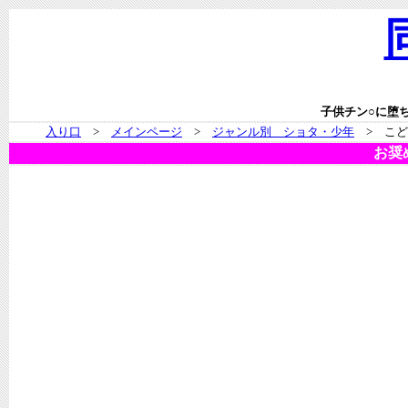
子供チン○に堕
入り口
>
メインページ
>
ジャンル別 ショタ・少年
> こど
お奨