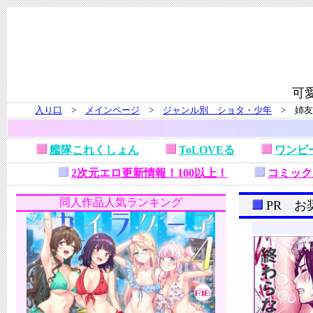
可
入り口
>
メインページ
>
ジャンル別 ショタ・少年
> 姉友
艦隊これくしょん
ToLOVEる
ワンピ
2次元エロ更新情報！100以上！
コミック