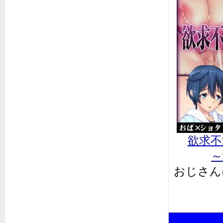
欲求不
～
おじさん