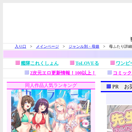
入り口
>
メインページ
>
ジャンル別・母娘
> 母ふたり詳細
艦隊これくしょん
ToLOVEる
ワンピ
2次元エロ更新情報！100以上！
コミック